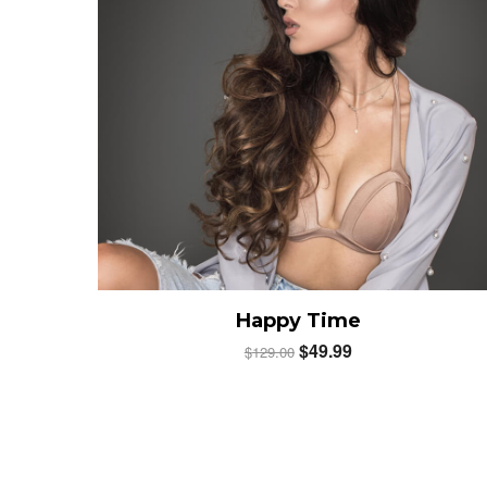
Happy Time
$
49.99
$
129.00